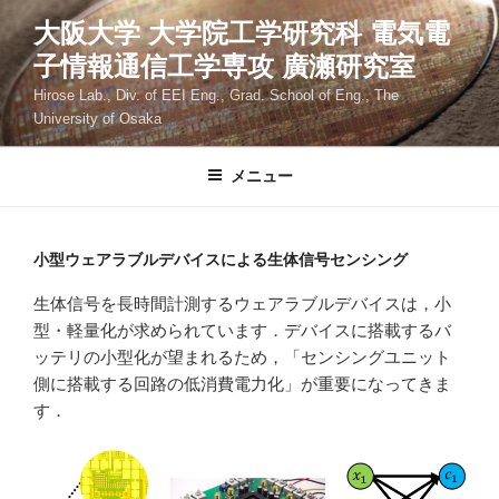
コ
大阪大学 大学院工学研究科 電気電
ン
子情報通信工学専攻 廣瀬研究室
テ
ン
Hirose Lab., Div. of EEI Eng., Grad. School of Eng., The
ツ
University of Osaka
へ
ス
メニュー
キ
ッ
プ
小型ウェアラブルデバイスによる生体信号センシング
生体信号を長時間計測するウェアラブルデバイスは，小
型・軽量化が求められています．デバイスに搭載するバ
ッテリの小型化が望まれるため，「センシングユニット
側に搭載する回路の低消費電力化」が重要になってきま
す．