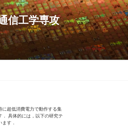
報通信工学専攻
特に超低消費電力で動作する集
す． 具体的には，以下の研究テ
います．