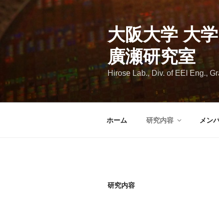
コ
ン
大阪大学 大
テ
ン
廣瀬研究室
ツ
へ
Hirose Lab., Div. of EEI Eng., G
ス
キ
ッ
プ
ホーム
研究内容
メン
研究内容