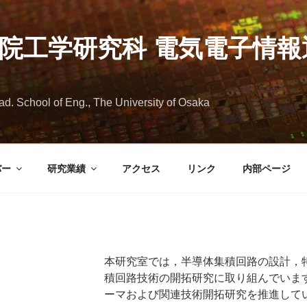
学院工学研究科 電気電子情
rad. School of Eng., The University of Osaka
バー
研究業績
アクセス
リンク
内部ページ
本研究室では，半導体集積回路の設計，
積回路技術の開拓研究に取り組んでいま
ーマおよび関連技術開拓研究を推進して